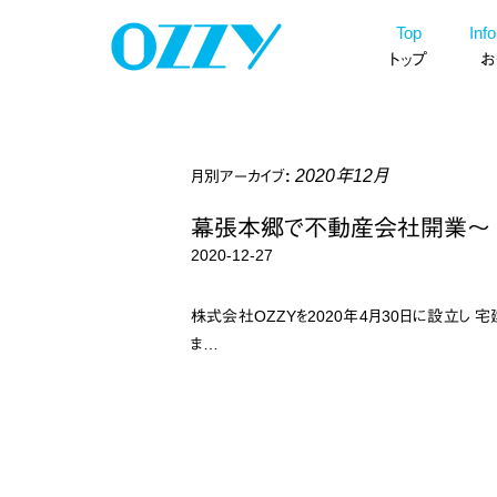
ン
コ
Top
Inf
ツ
ン
トップ
お
へ
テ
ス
ン
キ
ツ
ッ
へ
プ
2020年12月
月別アーカイブ:
ス
キ
幕張本郷で不動産会社開業～
ッ
2020-12-27
プ
株式会社OZZYを2020年4月30日に設立し 宅
ま…