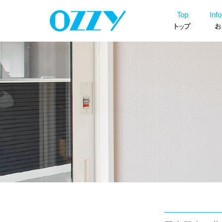
ン
コ
Top
Inf
ツ
ン
トップ
お
へ
テ
ス
ン
キ
ツ
ッ
へ
プ
ス
キ
ッ
プ