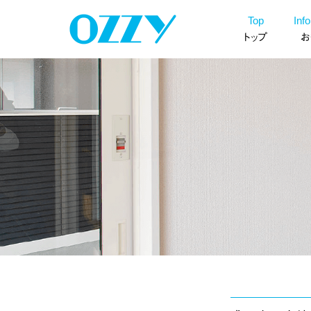
ン
コ
Top
Inf
ツ
ン
トップ
お
へ
テ
ス
ン
キ
ツ
ッ
へ
プ
ス
キ
ッ
プ